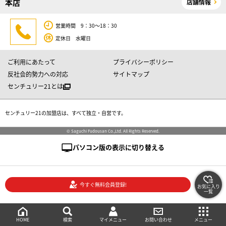
本店
店舗情報
営業時間 9：30～18：30
定休日 水曜日
ご利用にあたって
プライバシーポリシー
反社会的勢力への対応
サイトマップ
センチュリー21とは
センチュリー21の加盟店は、すべて独立・自営です。
© Saguchi Fudousan Co.,Ltd. All Rights Reserved.
パソコン版の表示に切り替える
今すぐ無料会員登録!
お気に入り
一覧
絞り込み検索
メニュー
ご相談・お問い合わせ
HOME
マイメニュー
検索
お問い合わせ
メニュー