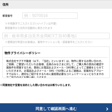
住所
郵便番号
※半角数字でご入力ください(ハイフンは不要)
郵便番号から住所が自動的に表示されます
※書類送付希望のお客様は、番地やマンション名・部屋番号をご入力ください
物件プライバシーポリシー
株式会社サグチ不動産（以下、「当社」といいます）は、物件に関するお問い合わせ、
ご依頼、ご要望いただいたお客様、会員のみなさまに対して、ご購入等の意向の確認や
諸条件を把握するため、事前にお電話およびメール・SMS等によってご連絡をとらせて
いただきます。 お電話およびメール・SMS・FAX等によるご連絡は、営業的なアプロー
チではなく、適切なご紹介をするために最低限必要なコミュニケーションとなりますの
でご協力のほどお願い申し上げます。
※同業他社や営業を目的とした問い合わせはお断りいたします。
同意して確認画面へ進む