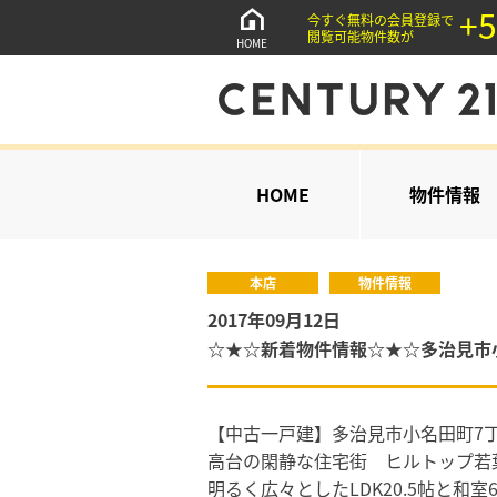
+5
今すぐ無料の会員登録で
閲覧可能物件数が
HOME
HOME
物件情報
本店
物件情報
2017年09月12日
☆★☆新着物件情報☆★☆多治見市
【中古一戸建】多治見市小名田町7丁目 
高台の閑静な住宅街 ヒルトップ若
明るく広々としたLDK20.5帖と和