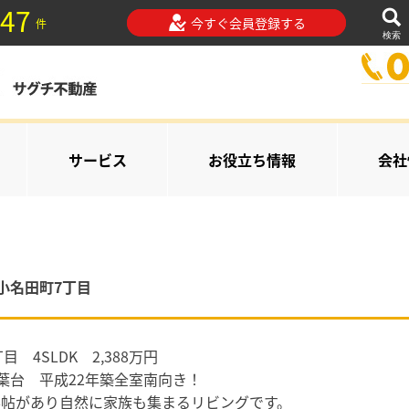
47
今すぐ会員登録する
件
検索
サービス
お役立ち情報
会社
小名田町7丁目
4SLDK 2,388万円
葉台 平成22年築全室南向き！
室6帖があり自然に家族も集まるリビングです。