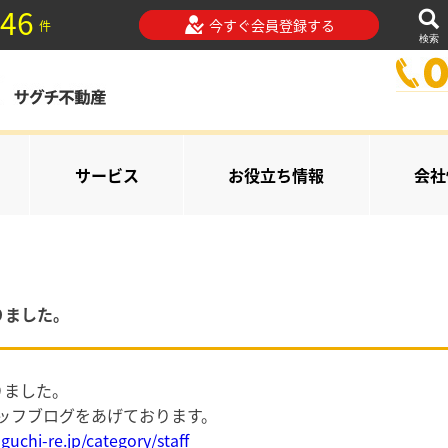
46
今すぐ会員登録する
件
検索
サービス
お役立ち情報
会社
まりました。
りました。
ッフブログをあげております。
uchi-re.jp/category/staff