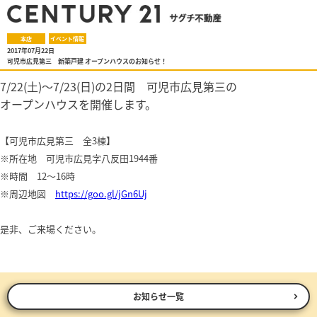
本店
イベント情報
2017年07月22日
可児市広見第三 新築戸建 オープンハウスのお知らせ！
7/22(土)～7/23(日)の2日間 可児市広見第三の
オープンハウスを開催します。
【可児市広見第三 全3棟】
※所在地 可児市広見字八反田1944番
※時間 12
～16時
※周辺地図
https://goo.gl/jGn6Uj
是非、ご来場ください。
お知らせ一覧