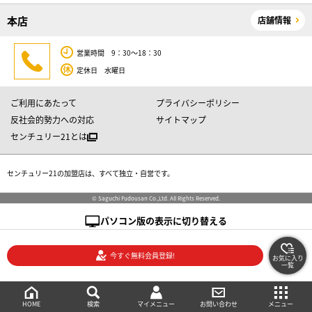
本店
店舗情報
営業時間 9：30～18：30
定休日 水曜日
ご利用にあたって
プライバシーポリシー
反社会的勢力への対応
サイトマップ
センチュリー21とは
センチュリー21の加盟店は、すべて独立・自営です。
© Saguchi Fudousan Co.,Ltd. All Rights Reserved.
パソコン版の表示に切り替える
今すぐ無料会員登録!
お気に入り
一覧
絞り込み検索
メニュー
ご相談・お問い合わせ
HOME
マイメニュー
検索
お問い合わせ
メニュー