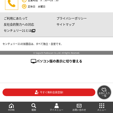
営業時間 9：30～18：30
定休日 水曜日
ご利用にあたって
プライバシーポリシー
反社会的勢力への対応
サイトマップ
センチュリー21とは
センチュリー21の加盟店は、すべて独立・自営です。
© Saguchi Fudousan Co.,Ltd. All Rights Reserved.
パソコン版の表示に切り替える
今すぐ無料会員登録!
お気に入り
一覧
絞り込み検索
メニュー
ご相談・お問い合わせ
HOME
マイメニュー
検索
お問い合わせ
メニュー