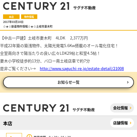
本店
物件情報
2017年03月10日
☆★☆新着物件情報☆★☆土岐市妻木町
【中古一戸建】土岐市妻木町 4LDK 2,377万円
平成22年築の築浅物件、太陽光発電5.6Kw搭載のオール電化住宅！
全室南向きで陽当たりの良い広々LDK29帖と和室4.5帖！
妻木小学校徒歩約13分、
バロー南土岐店車で約7分
是非ご覧ください
→
http://www.saguchi-re.jp/estate-detail/21008
お知らせ一覧
会社情報
本店
店舗情報