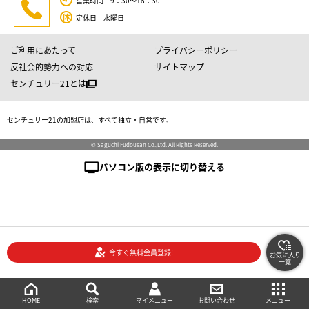
営業時間 9：30～18：30
定休日 水曜日
ご利用にあたって
プライバシーポリシー
反社会的勢力への対応
サイトマップ
センチュリー21とは
センチュリー21の加盟店は、すべて独立・自営です。
© Saguchi Fudousan Co.,Ltd. All Rights Reserved.
パソコン版の表示に切り替える
今すぐ無料会員登録!
お気に入り
一覧
絞り込み検索
メニュー
ご相談・お問い合わせ
HOME
マイメニュー
検索
お問い合わせ
メニュー