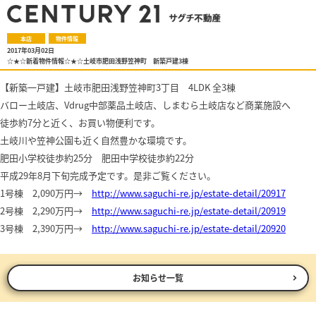
本店
物件情報
2017年03月02日
☆★☆新着物件情報☆★☆土岐市肥田浅野笠神町 新築戸建3棟
【新築一戸建】土岐市肥田浅野笠神町3丁目 4LDK 全3棟
バロー土岐店、Vdrug中部薬品土岐店、しまむら土岐店など商業施設へ
徒歩約7分と近く、お買い物便利です。
土岐川や笠神公園も近く自然豊かな環境です。
肥田小学校徒歩約25分 肥田中学校徒歩約22分
平成29年8月下旬完成予定です。
是非ご覧ください。
1号棟 2,090万円→
http://www.saguchi-re.jp/estate-detail/20917
2号棟 2,290万円→
http://www.saguchi-re.jp/estate-detail/20919
3号棟 2,390万円→
http://www.saguchi-re.jp/estate-detail/20920
お知らせ一覧