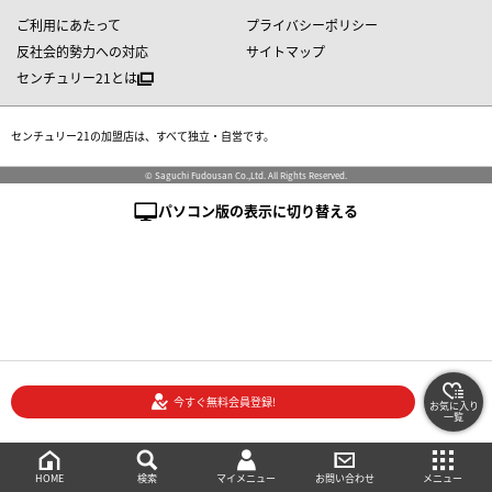
ご利用にあたって
プライバシーポリシー
反社会的勢力への対応
サイトマップ
センチュリー21とは
センチュリー21の加盟店は、すべて独立・自営です。
© Saguchi Fudousan Co.,Ltd. All Rights Reserved.
パソコン版の表示に切り替える
今すぐ無料会員登録!
お気に入り
一覧
絞り込み検索
メニュー
ご相談・お問い合わせ
HOME
マイメニュー
検索
お問い合わせ
メニュー