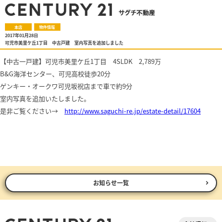
本店
物件情報
2017年01月28日
可児市美里ケ丘1丁目 中古戸建 室内写真を追加しました
【中古一戸建】可児市美里ケ丘1丁目 4SLDK 2,789万
B&G海洋センター、可児高校徒歩20分
ゲンキー・オークワ可児坂祝店まで車で約9分
室内写真を追加いたしました。
是非ご覧ください→
http://www.saguchi-re.jp/estate-detail/17604
お知らせ一覧