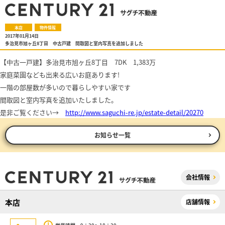
本店
物件情報
2017年01月14日
多治見市旭ヶ丘8丁目 中古戸建 間取図と室内写真を追加しました
【中古一戸建】多治見市旭ヶ丘8丁目 7DK 1,383万
家庭菜園なども出来る広いお庭あります!
一階の部屋数が多いので暮らしやすい家です
間取図と室内写真を追加いたしました。
是非ご覧ください→
http://www.saguchi-re.jp/estate-detail/20270
お知らせ一覧
会社情報
本店
店舗情報