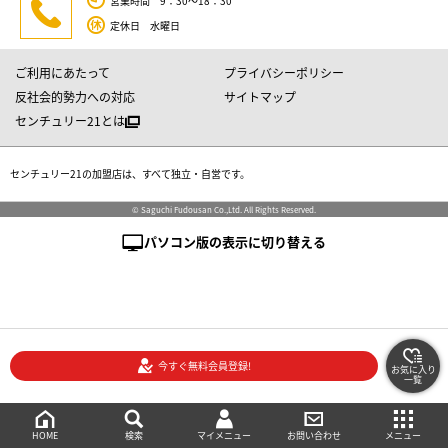
営業時間 9：30～18：30
定休日 水曜日
ご利用にあたって
プライバシーポリシー
反社会的勢力への対応
サイトマップ
センチュリー21とは
センチュリー21の加盟店は、すべて独立・自営です。
© Saguchi Fudousan Co.,Ltd. All Rights Reserved.
パソコン版の表示に切り替える
今すぐ無料会員登録!
お気に入り
一覧
絞り込み検索
メニュー
ご相談・お問い合わせ
HOME
マイメニュー
検索
お問い合わせ
メニュー