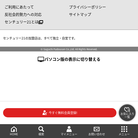
ご利用にあたって
プライバシーポリシー
反社会的勢力への対応
サイトマップ
センチュリー21とは
センチュリー21の加盟店は、すべて独立・自営です。
© Saguchi Fudousan Co.,Ltd. All Rights Reserved.
パソコン版の表示に切り替える
今すぐ無料会員登録!
お気に入り
一覧
絞り込み検索
メニュー
ご相談・お問い合わせ
HOME
マイメニュー
検索
お問い合わせ
メニュー