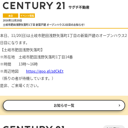
本店
イベント情報
2016年11月20日
土岐市肥田浅野矢落町1丁目 新築戸建 オープンハウス2日目のお知らせ!
本日、11/20(日)は土岐市肥田浅野矢落町1丁目の新築戸建のオープンハウス2
日目になります。
【土岐市肥田浅野矢落町】
※所在地 土岐市肥田浅野矢落町1丁目14番
※時間 13時～16時
※周辺地図
https://goo.gl/zdCkEt
（係りの者が待機しています。）
是非、ご来場ください。
お知らせ一覧