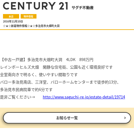
本店
物件情報
2016年11月10日
☆★☆新着物件情報☆★☆多治見市大畑町大洞
【中古一戸建】多治見市大畑町大洞 4LDK 898万円
レインボーヒルズ大畑 閑静な住宅街、公園も近く環境良好です
全室南向きで明るく、使いやすい間取りです
バロー多治見南店、三洋堂、バローホームセンターまで徒歩約13分、
多治見市民病院車で約6分です
是非ご覧ください→
http://www.saguchi-re.jp/estate-detail/19714
お知らせ一覧