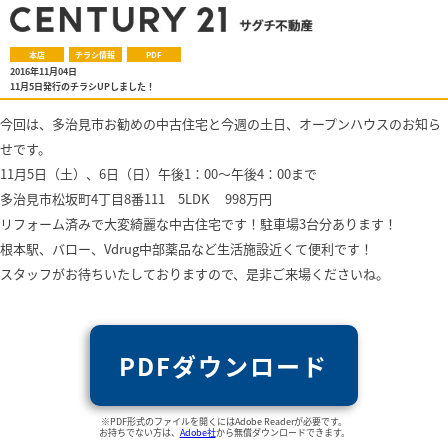
本店
チラシ情報
PDF
2016年11月04日
11月5日発行のチラシUPしました！
今回は、多治見市お勧めの中古住宅と
今週の土日、オープンハウスのお知ら
せです。
11月5日（土）、6日（日）午後1：00～午後4：00まで
多治見市松坂町4丁目8番111 5LDK 998万円
リフォーム済みで大変綺麗な中古住宅です！
駐車場3台分あります！
根本駅、バロー、Vdrug中部薬品など生活施設近くて便利です！
スタッフがお待ちいたしておりますので、是非ご来場くださいね。
PDFダウンロード
※PDF形式のファイルを開くにはAdobe Readerが必要です。
お持ちでない方は、
Adobe社
から無償ダウンロードできます。