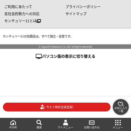
ご利用にあたって
プライバシーポリシー
反社会的勢力への対応
サイトマップ
センチュリー21とは
センチュリー21の加盟店は、すべて独立・自営です。
© Saguchi Fudousan Co.,Ltd. All Rights Reserved.
パソコン版の表示に切り替える
今すぐ無料会員登録!
お気に入り
一覧
絞り込み検索
メニュー
ご相談・お問い合わせ
HOME
マイメニュー
検索
お問い合わせ
メニュー