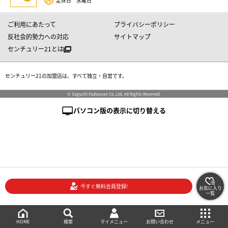
定休日 水曜日
ご利用にあたって
プライバシーポリシー
反社会的勢力への対応
サイトマップ
センチュリー21とは
センチュリー21の加盟店は、すべて独立・自営です。
© Saguchi Fudousan Co.,Ltd. All Rights Reserved.
パソコン版の表示に切り替える
今すぐ無料会員登録!
お気に入り
一覧
絞り込み検索
メニュー
ご相談・お問い合わせ
HOME
マイメニュー
検索
お問い合わせ
メニュー