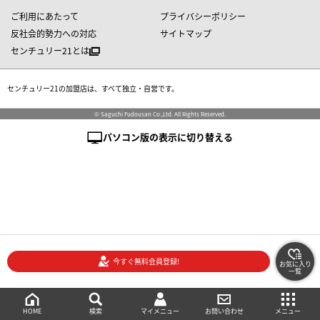
ご利用にあたって
プライバシーポリシー
反社会的勢力への対応
サイトマップ
センチュリー21とは
センチュリー21の加盟店は、すべて独立・自営です。
© Saguchi Fudousan Co.,Ltd. All Rights Reserved.
パソコン版の表示に切り替える
今すぐ無料会員登録!
お気に入り
一覧
絞り込み検索
メニュー
ご相談・お問い合わせ
HOME
マイメニュー
検索
お問い合わせ
メニュー