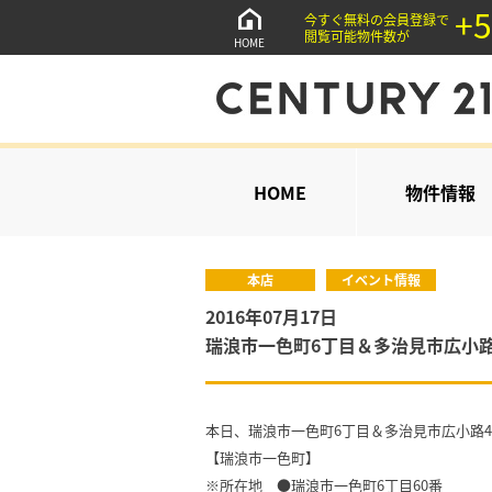
+5
今すぐ無料の会員登録で
閲覧可能物件数が
HOME
HOME
物件情報
本店
イベント情報
2016年07月17日
瑞浪市一色町6丁目＆多治見市広小路
本日、瑞浪市一色町6丁目＆多治見市広小路
【瑞浪市一色町】
※所在地 ●瑞浪市一色町6丁目60番