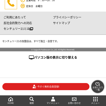
営業時間 9：30～18：30
定休日 水曜日
ご利用にあたって
プライバシーポリシー
反社会的勢力への対応
サイトマップ
センチュリー21とは
センチュリー21の加盟店は、すべて独立・自営です。
© Saguchi Fudousan Co.,Ltd. All Rights Reserved.
パソコン版の表示に切り替える
今すぐ無料会員登録!
お気に入り
一覧
絞り込み検索
メニュー
ご相談・お問い合わせ
HOME
マイメニュー
検索
お問い合わせ
メニュー