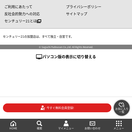
ご利用にあたって
プライバシーポリシー
反社会的勢力への対応
サイトマップ
センチュリー21とは
センチュリー21の加盟店は、すべて独立・自営です。
© Saguchi Fudousan Co.,Ltd. All Rights Reserved.
パソコン版の表示に切り替える
今すぐ無料会員登録!
お気に入り
一覧
絞り込み検索
メニュー
ご相談・お問い合わせ
HOME
マイメニュー
検索
お問い合わせ
メニュー