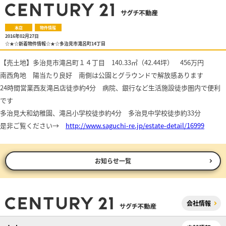
本店
物件情報
2016年02月27日
☆★☆新着物件情報☆★☆多治見市滝呂町14丁目
【売土地】多治見市滝呂町１４丁目 140.33㎡（42.44坪） 456万円
南西角地 陽当たり良好 南側は公園とグラウンドで解放感あります
24時間営業西友滝呂店徒歩約4分 病院、銀行など生活施設徒歩圏内で便利
です
多治見大和幼稚園、滝呂小学校徒歩約4分 多治見中学校徒歩約33分
是非ご覧ください→
http://www.saguchi-re.jp/estate-detail/16999
お知らせ一覧
会社情報