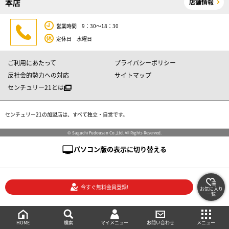
本店
店舗情報
営業時間 9：30～18：30
定休日 水曜日
ご利用にあたって
プライバシーポリシー
反社会的勢力への対応
サイトマップ
センチュリー21とは
センチュリー21の加盟店は、すべて独立・自営です。
© Saguchi Fudousan Co.,Ltd. All Rights Reserved.
パソコン版の表示に切り替える
今すぐ無料会員登録!
お気に入り
一覧
絞り込み検索
メニュー
ご相談・お問い合わせ
HOME
マイメニュー
検索
お問い合わせ
メニュー