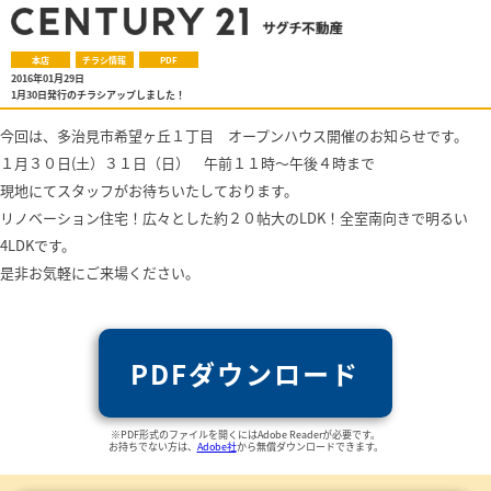
本店
チラシ情報
PDF
2016年01月29日
1月30日発行のチラシアップしました！
今回は、多治見市希望ヶ丘１丁目 オープンハウス開催のお知らせです。
１月３０日(土）３１日（日） 午前１１時～午後４時まで
現地にてスタッフがお待ちいたしております。
リノベーション住宅！広々とした約２０帖大のLDK！
全室南向きで明るい
4LDKです。
是非お気軽にご来場ください。
PDFダウンロード
※PDF形式のファイルを開くにはAdobe Readerが必要です。
お持ちでない方は、
Adobe社
から無償ダウンロードできます。