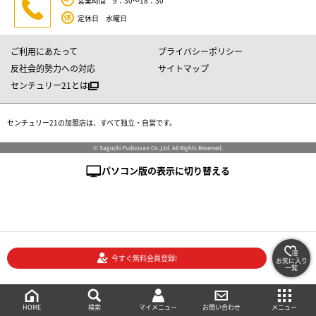
営業時間 9：30～18：30
定休日 水曜日
ご利用にあたって
プライバシーポリシー
反社会的勢力への対応
サイトマップ
センチュリー21とは
センチュリー21の加盟店は、すべて独立・自営です。
© Saguchi Fudousan Co.,Ltd. All Rights Reserved.
パソコン版の表示に切り替える
今すぐ無料会員登録!
お気に入り
一覧
絞り込み検索
メニュー
ご相談・お問い合わせ
HOME
マイメニュー
検索
お問い合わせ
メニュー