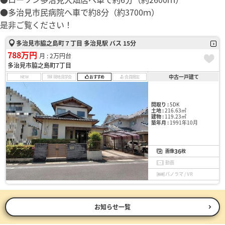
●多治見市民病院へ車で約8分（約3700ｍ）
是非ご覧ください！
多治見市脇之島町７丁目 多治見駅 バス 15分
788万円
月 : 2万円台
多治見市脇之島町7丁目
中古一戸建て
NEW
現地見学会
おすすめ
会員限定
間取り :
5DK
土地 :
216.63㎡
建物 :
119.23㎡
築年月 :
1991年10月
36
画像
枚
動画
パノラマ / VR
お知らせ一覧