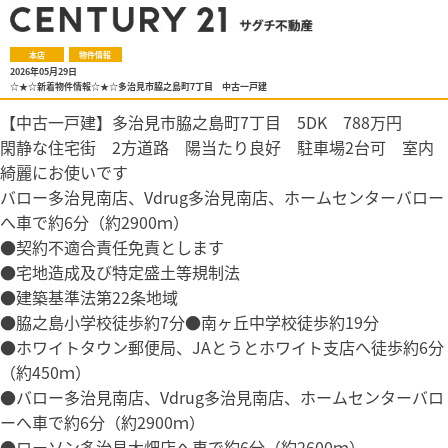
本店
物件情報
2026年05月29日
☆★☆新着物件情報☆★☆多治見市脇之島町7丁目 中古一戸建
【中古一戸建】多治見市脇之島町7丁目 5DK 788万円
閑静な住宅街 2方道路 陽当たり良好 駐車場2台可 室内
綺麗にお使いです
バロー多治見南店、Vdrug多治見南店、ホームセンターバロー
へ車で約6分（約2900ｍ）
●契約不適合責任免責とします
●宅地造成及び特定盛土等規制法
●建築基準法第22条地域
●脇之島小学校徒歩約7分●南ヶ丘中学校徒歩約19分
●ホワイトタウン郵便局、JAとうとホワイト支店へ徒歩約6分
（約450ｍ）
●バロー多治見南店、Vdrug多治見南店、ホームセンターバロ
ーへ車で約6分（約2900ｍ）
●ローソン多治見大畑店へ車で約6分（約2600ｍ）