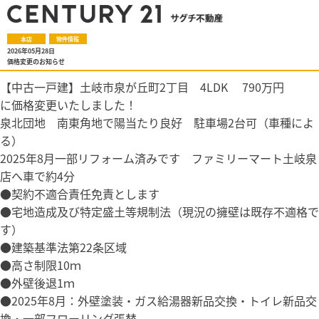
本店
物件情報
2026年05月28日
価格変更のお知らせ
【中古一戸建】土岐市泉が丘町2丁目 4LDK 790万円
に価格変更いたしました！
泉北団地 南東角地で陽当たり良好 駐車場2台可（車種によ
る）
2025年8月一部リフォーム済みです ファミリーマート土岐泉
店へ車で約4分
●契約不適合責任免責とします
●宅地造成及び特定盛土等規制法（現況の擁壁は既存不適格で
す）
●建築基準法第22条区域
●高さ制限10ｍ
●外壁後退1ｍ
●2025年8月：外壁塗装・ガス給湯器新品交換・トイレ新品交
換・一部フローリング張替