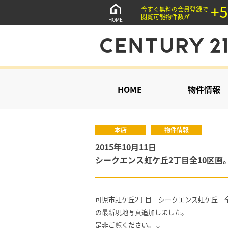
+5
今すぐ無料の会員登録で
閲覧可能物件数が
HOME
HOME
物件情報
本店
物件情報
2015年10月11日
シークエンス虹ケ丘2丁目全10区画
可児市虹ケ丘2丁目 シークエンス虹ケ丘 全
の最新現地写真追加しました。
是非ご覧ください。↓