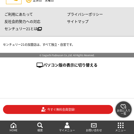
定休日 水曜日
ご利用にあたって
プライバシーポリシー
反社会的勢力への対応
サイトマップ
センチュリー21とは
センチュリー21の加盟店は、すべて独立・自営です。
© Saguchi Fudousan Co.,Ltd. All Rights Reserved.
パソコン版の表示に切り替える
今すぐ無料会員登録!
お気に入り
一覧
絞り込み検索
メニュー
ご相談・お問い合わせ
HOME
マイメニュー
検索
お問い合わせ
メニュー