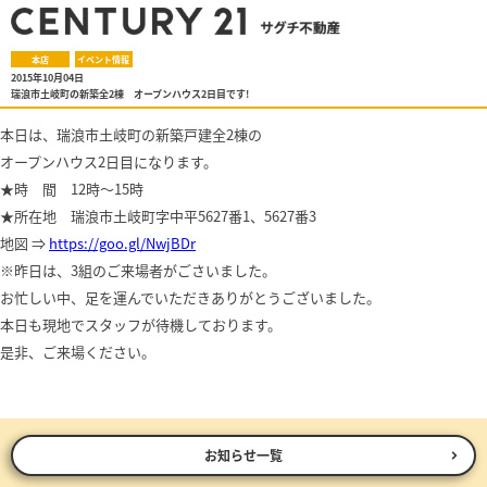
本店
イベント情報
2015年10月04日
瑞浪市土岐町の新築全2棟 オープンハウス2日目です!
本日は、瑞浪市土岐町の新築戸建全2棟の
オープンハウス2日目になります。
★時 間 12時～15時
★所在地 瑞浪市土岐町字中平5627番1、5627番3
地図 ⇒
https://goo.gl/NwjBDr
※昨日は、3組のご来場者がごさいました。
お忙しい中、足を運んでいただきありがとうございました。
本日も現地でスタッフが待機しております。
是非、ご来場ください。
お知らせ一覧