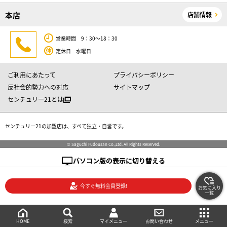
本店
店舗情報
営業時間 9：30～18：30
定休日 水曜日
ご利用にあたって
プライバシーポリシー
反社会的勢力への対応
サイトマップ
センチュリー21とは
センチュリー21の加盟店は、すべて独立・自営です。
© Saguchi Fudousan Co.,Ltd. All Rights Reserved.
パソコン版の表示に切り替える
今すぐ無料会員登録!
お気に入り
一覧
絞り込み検索
メニュー
ご相談・お問い合わせ
HOME
マイメニュー
検索
お問い合わせ
メニュー