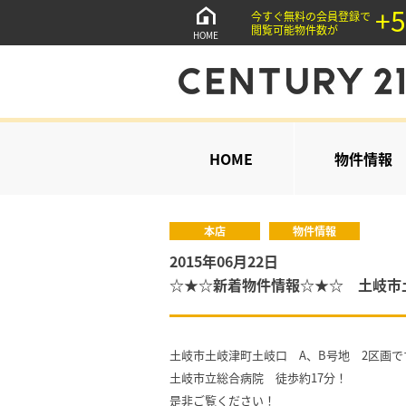
+5
今すぐ無料の会員登録で
閲覧可能物件数が
HOME
HOME
物件情報
本店
物件情報
2015年06月22日
☆★☆新着物件情報☆★☆ 土岐市
土岐市土岐津町土岐口 A、B号地 2区画で
土岐市立総合病院 徒歩約17分！
是非ご覧ください！