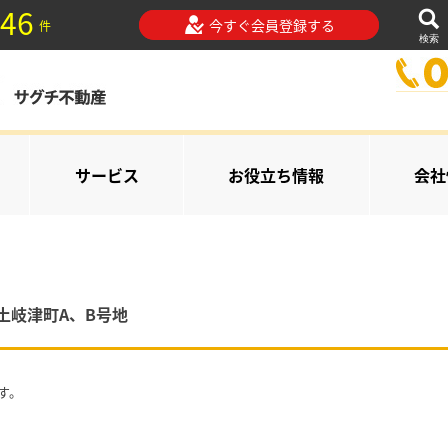
46
今すぐ会員登録する
件
検索
サービス
お役立ち情報
会社
土岐津町A、B号地
す。