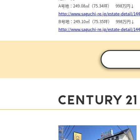
A号地：249.08㎡（75.34坪） 998万円↓
http://www.saguchi-re.jp/estate-detail/14
B号地：249.10㎡（75.35坪） 998万円↓
http://www.saguchi-re.jp/estate-detail/14