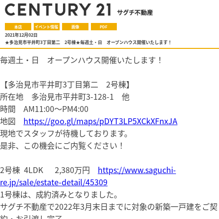
本店
イベント情報
画像
PDF
2021年12月02日
★多治見市平井町3丁目第二 2号棟★毎週土・日 オープンハウス開催いたします！
毎週土・日 オープンハウス開催いたします！
【多治見市平井町3丁目第二 2号棟】
所在地 多治見市平井町3-128-1 他
時間 AM11:00～PM4:00
地図
https://goo.gl/maps/pDYT3LP5XCkXFnxJA
現地でスタッフが待機しております。
是非、この機会にご内覧ください！
2号棟 4LDK 2,380万円
https://www.saguchi-
re.jp/sale/estate-detail/45309
1号棟は、成約済みとなりました。
サグチ不動産で2022年3月末日までに対象の新築一戸建をご契
約・お引渡し完了