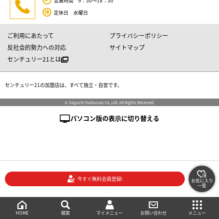
営業時間 9：30～18：30
定休日 水曜日
ご利用にあたって
プライバシーポリシー
反社会的勢力への対応
サイトマップ
センチュリー21とは
センチュリー21の加盟店は、すべて独立・自営です。
© Saguchi Fudousan Co.,Ltd. All Rights Reserved.
パソコン版の表示に切り替える
今すぐ無料会員登録!
お気に入り
一覧
絞り込み検索
メニュー
ご相談・お問い合わせ
HOME
マイメニュー
検索
お問い合わせ
メニュー