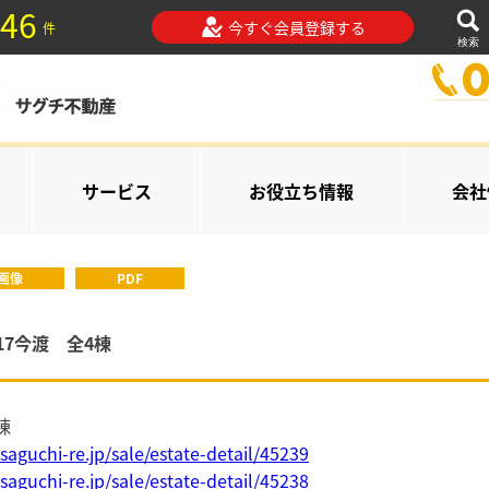
46
今すぐ会員登録する
件
検索
サービス
お役立ち情報
会社
画像
PDF
7今渡 全4棟
棟
saguchi-re.jp/sale/estate-detail/45239
saguchi-re.jp/sale/estate-detail/45238