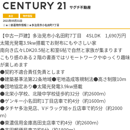
本店
物件情報
2021年05月31日
☆★☆新着物件情報☆★多治見市小名田町7丁目
【中古一戸建】多治見市小名田町7丁目 4SLDK 1,690万円
太陽光発電3.9kw搭載でお財布にもやさしい家
南向き広々LDK20.5帖と和室6帖で自然と家族が集まります
こもり感のある２階の書斎ではリモートワークやゆっくり趣味
が楽しめます
●契約不適合責任免責とします
●建築基準法第22条地域●宅地造成等規制法●高さ制限10m
●団地協定あり●太陽光発電3.9kw搭載
●北栄小学校、北陵中学校徒歩約32分（約2600ｍ）
●ゲンキー小名田町1丁目店車で約4分（約1600ｍ）
●タチヤ多治見店、Vドラッグ旭ヶ丘店車で約5分（約2000
ｍ）
●東濃信用金庫高田支店車で約4分（約2600ｍ）
●高田郵便局車で約5分（約1800ｍ）