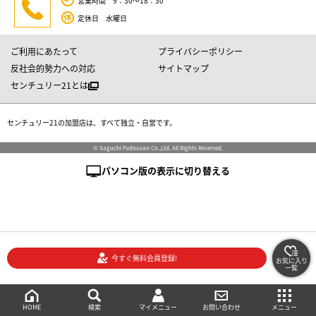
営業時間 9：30～18：30
定休日 水曜日
ご利用にあたって
プライバシーポリシー
反社会的勢力への対応
サイトマップ
センチュリー21とは
センチュリー21の加盟店は、すべて独立・自営です。
© Saguchi Fudousan Co.,Ltd. All Rights Reserved.
パソコン版の表示に切り替える
今すぐ無料会員登録!
お気に入り
一覧
絞り込み検索
メニュー
ご相談・お問い合わせ
HOME
マイメニュー
検索
お問い合わせ
メニュー