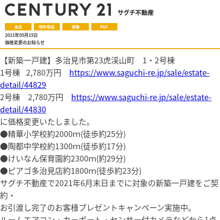
本店
物件情報
画像
PDF
2021年05月15日
価格変更のお知らせ
【新築一戸建】多治見市第23虎渓山町 1・2号棟
1号棟 2,780万円
https://www.saguchi-re.jp/sale/estate-
detail/44829
2号棟 2,780万円
https://www.saguchi-re.jp/sale/estate-
detail/44830
に価格変更いたしました。
●精華小学校約2000ｍ(徒歩約25分)
●陶都中学校約1300ｍ(徒歩約17分)
●けいなん保育園約2300ｍ(約29分)
●ピアゴ多治見店約1800ｍ(徒歩約23分)
サグチ不動産で2021年6月末日までに対象の新築一戸建をご契
約・
お引渡し完了のお客様プレゼントキャンペーン実施中。
ルームエアコン・カーポート・センサー付カメラなどから1点