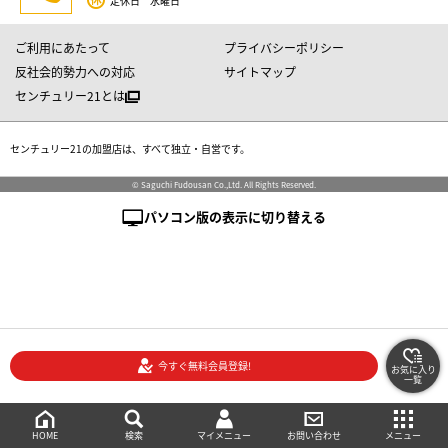
定休日 水曜日
ご利用にあたって
プライバシーポリシー
反社会的勢力への対応
サイトマップ
センチュリー21とは
センチュリー21の加盟店は、すべて独立・自営です。
© Saguchi Fudousan Co.,Ltd. All Rights Reserved.
パソコン版の表示に切り替える
今すぐ無料会員登録!
お気に入り
一覧
絞り込み検索
メニュー
ご相談・お問い合わせ
HOME
マイメニュー
検索
お問い合わせ
メニュー