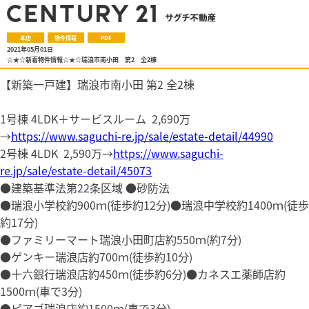
本店
物件情報
PDF
2021年05月01日
☆★☆新着物件情報☆★☆瑞浪市南小田 第2 全2棟
【新築一戸建】瑞浪市南小田 第2 全2棟
1号棟 4LDK＋サービスルーム 2,690万
→
https://www.saguchi-re.jp/sale/estate-detail/44990
2号棟 4LDK 2,590万→
https://www.saguchi-
re.jp/sale/estate-detail/45073
●建築基準法第22条区域 ●砂防法
●瑞浪小学校約900ｍ(徒歩約12分)●瑞浪中学校約1400ｍ(徒歩
約17分)
●ファミリーマート瑞浪小田町店約550ｍ(約7分)
●ゲンキー瑞浪店約700ｍ(徒歩約10分)
●十六銀行瑞浪店約450ｍ(徒歩約6分)●カネスエ薬師店約
1500ｍ(車で3分)
●ピアゴ瑞浪店約1500ｍ(車で3分)