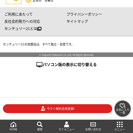
定休日 水曜日
ご利用にあたって
プライバシーポリシー
反社会的勢力への対応
サイトマップ
センチュリー21とは
センチュリー21の加盟店は、すべて独立・自営です。
© Saguchi Fudousan Co.,Ltd. All Rights Reserved.
パソコン版の表示に切り替える
今すぐ無料会員登録!
お気に入り
一覧
絞り込み検索
メニュー
ご相談・お問い合わせ
HOME
マイメニュー
検索
お問い合わせ
メニュー