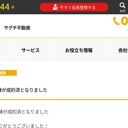
44
今すぐ会員登録する
件
検索
サービス
お役立ち情報
会社
画像
棟が成約済となりました
3棟が成約済となりました
りがとうございました！