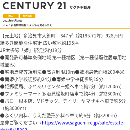
本店
物件情報
2021年04月09日
☆★☆新着物件情報☆★☆多治見市大針町
【売土地】多治見市大針町 647㎡（約195.71坪）928万円
緑多き閑静な住宅街 広い敷地約195坪
JR太多線「姫」駅徒歩約19分
●開発許可基準条例地域 第一種地区（第一種低層住居専用地
域並み）
●宅地造成等規制法●高さ制限10ｍ●敷地最低面積200平米
●南姫小学校徒歩約24分●南姫中学校徒歩約19分
●姫郵便局、ふれあいセンター姫へ車で約2分（約1200ｍ）
●ファミリーマート多治見松坂町店車で約4分（約2300ｍ）
●バロー根本店、Vドラッグ、デイリーヤマザキへ車で約5分
（約3000ｍ）
●ふくい内科、うえだ整形外科へ車で約6分（約3200ｍ）
是非ご覧ください→
https://www.saguchi-re.jp/sale/estate-
detail/45083