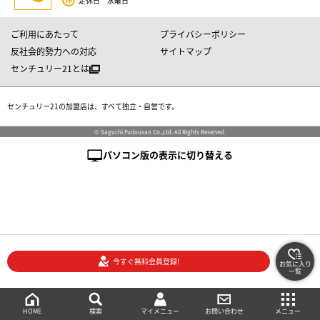
定休日 水曜日
ご利用にあたって
プライバシーポリシー
反社会的勢力への対応
サイトマップ
センチュリー21とは
センチュリー21の加盟店は、すべて独立・自営です。
© Saguchi Fudousan Co.,Ltd. All Rights Reserved.
パソコン版の表示に切り替える
今すぐ無料会員登録!
お気に入り
一覧
絞り込み検索
メニュー
ご相談・お問い合わせ
HOME
マイメニュー
検索
お問い合わせ
メニュー