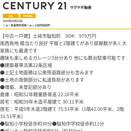
本店
物件情報
2021年03月12日
☆★☆新着物件情報☆★☆土岐市駄知町
【中古一戸建】土岐市駄知町 9DK 979万円
南西角地 陽当たり良好 平屋と2階建てがあり部屋数が多く大
家族にも最適です
趣味も楽しめるガレージ3台分あり 他にも数台駐車可能です
●建築基準法第22条区域
●上記土地面積は公衆用道路部分も含みます
●土地の南側部分に私道負担があります
●増築、未登記部分あり
倉庫：昭和52年軽量鉄骨造 22.20平米
居宅：昭和59年木造平屋建て 30.11平米
居宅：平成9年木造2階建て 75.53平米（1階42.00平米、2階
33.53平米）
●駄知小学校徒歩約30分●駄知中学校徒歩約11分
●ゲンキー駄知店徒歩約6分（約450ｍ）