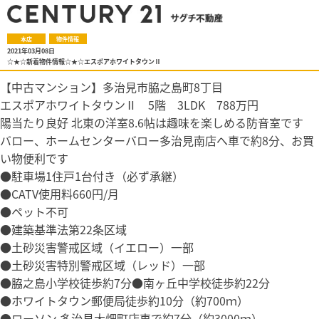
本店
物件情報
2021年03月08日
☆★☆新着物件情報☆★☆エスポアホワイトタウンⅡ
【中古マンション】多治見市脇之島町8丁目
エスポアホワイトタウンⅡ 5階 3LDK 788万円
陽当たり良好 北東の洋室8.6帖は趣味を楽しめる防音室です
バロー、ホームセンターバロー多治見南店へ車で約8分、お買
い物便利です
●駐車場1住戸1台付き（必ず承継）
●CATV使用料660円/月
●ペット不可
●建築基準法第22条区域
●土砂災害警戒区域（イエロー）一部
●土砂災害特別警戒区域（レッド）一部
●脇之島小学校徒歩約7分●南ヶ丘中学校徒歩約22分
●ホワイトタウン郵便局徒歩約10分（約700ｍ）
●ローソン 多治見大畑町店車で約7分（約3000ｍ）