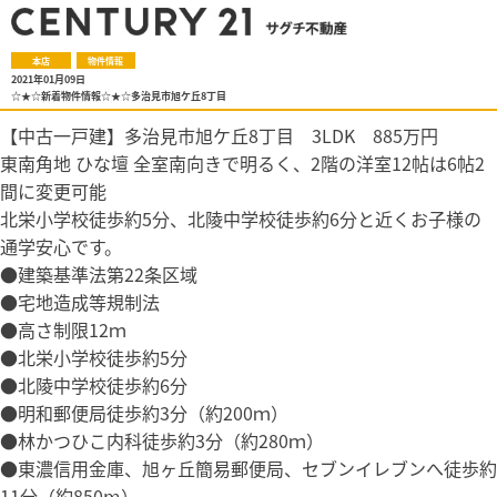
本店
物件情報
2021年01月09日
☆★☆新着物件情報☆★☆多治見市旭ケ丘8丁目
【中古一戸建】多治見市旭ケ丘8丁目 3LDK 885万円
東南角地 ひな壇 全室南向きで明るく、2階の洋室12帖は6帖2
間に変更可能
北栄小学校徒歩約5分、北陵中学校徒歩約6分と近くお子様の
通学安心です。
●建築基準法第22条区域
●宅地造成等規制法
●高さ制限12ｍ
●北栄小学校徒歩約5分
●北陵中学校徒歩約6分
●明和郵便局徒歩約3分（約200ｍ）
●林かつひこ内科徒歩約3分（約280ｍ）
●東濃信用金庫、旭ヶ丘簡易郵便局、セブンイレブンへ徒歩約
11分（約850ⅿ）