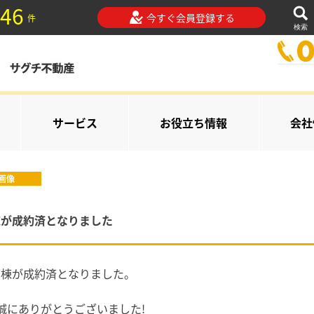
46
今すぐ会員登録する
件
検索
サービス
お役立ち情報
会社
画像
棟が成約済となりました
8棟が成約済となりました。
誠にありがとうございました!