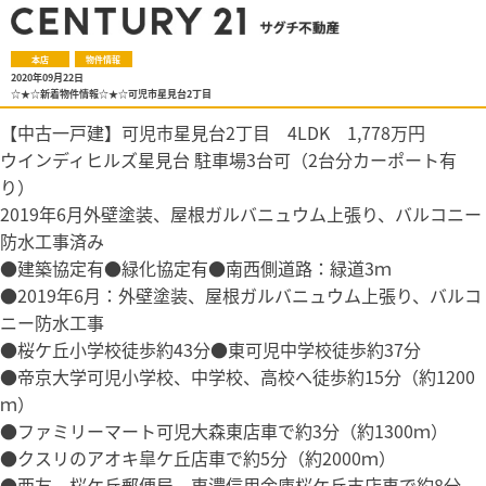
本店
物件情報
2020年09月22日
☆★☆新着物件情報☆★☆可児市星見台2丁目
【中古一戸建】可児市星見台2丁目 4LDK 1,778万円
ウインディヒルズ星見台 駐車場3台可（2台分カーポート有
り）
2019年6月外壁塗装、屋根ガルバニュウム上張り、バルコニー
防水工事済み
●建築協定有●緑化協定有●南西側道路：緑道3ｍ
●2019年6月：外壁塗装、屋根ガルバニュウム上張り、バルコ
ニー防水工事
●桜ケ丘小学校徒歩約43分●東可児中学校徒歩約37分
●帝京大学可児小学校、中学校、高校へ徒歩約15分（約1200
ｍ）
●ファミリーマート可児大森東店車で約3分（約1300ｍ）
●クスリのアオキ皐ケ丘店車で約5分（約2000ｍ）
●西友、桜ケ丘郵便局、東濃信用金庫桜ケ丘支店車で約8分