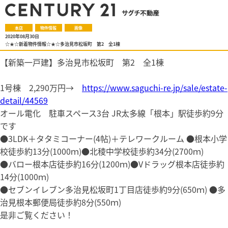
本店
物件情報
画像
2020年08月30日
☆★☆新着物件情報☆★☆多治見市松坂町 第2 全1棟
【新築一戸建】多治見市松坂町 第2 全1棟
1号棟 2,290万円→
https://www.saguchi-re.jp/sale/estate-
detail/44569
オール電化 駐車スペース3台 JR太多線「根本」駅徒歩約9分
です
●3LDK＋タタミコーナー(4帖)＋テレワークルーム ●根本小学
校徒歩約13分(1000ｍ)●北稜中学校徒歩約34分(2700ｍ)
●バロー根本店徒歩約16分(1200ｍ)●Vドラッグ根本店徒歩約
14分(1000ｍ)
●セブンイレブン多治見松坂町1丁目店徒歩約9分(650ｍ) ●多
治見根本郵便局徒歩約8分(550ｍ)
是非ご覧ください！